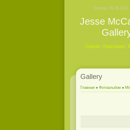
Четверг, 06.08.2026,
Jesse McCa
Galler
Главная
|
Регистрация
|
Gallery
Главная
»
Фотоальбом
»
Mi