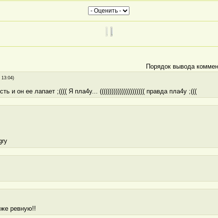
Порядок вывода коммен
 13:04)
 и он ее лапает ;(((( Я пла4у... ((((((((((((((((((((((( правда пла4у ;(((
оже ревную!!