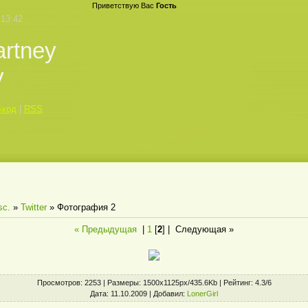
Приветствую Вас
Гость
 13:42
rtney
y
Вход
|
RSS
sc.
»
Twitter
» Фотография 2
« Предыдущая
|
1
[
2
] |
Следующая »
Просмотров
: 2253 |
Размеры
: 1500x1125px/435.6Kb |
Рейтинг
: 4.3/6
Дата
: 11.10.2009 |
Добавил
:
LonerGirl