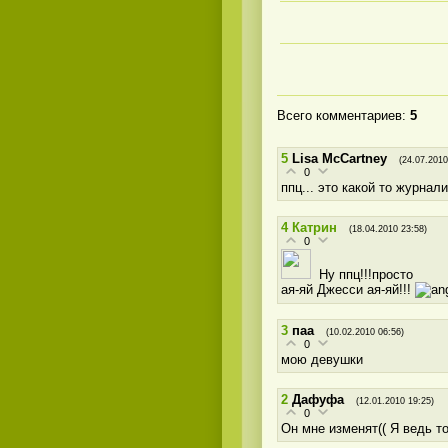
Всего комментариев
:
5
5
Lisa McCartney
(24.07.2010
0
ппц... это какой то журналисть
4
Катрин
(18.04.2010 23:58)
0
Ну ппц!!!просто
ая-яй Джесси ая-яй!!!
3
паа
(10.02.2010 06:56)
0
мою девушки
2
Дафуфа
(12.01.2010 19:25)
0
Он мне изменят(( Я ведь т